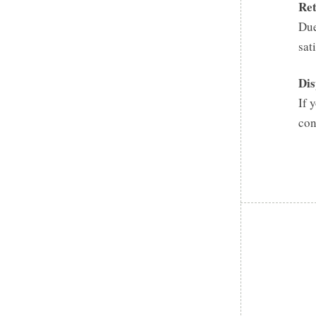
Ret
Due
sat
Dis
If 
con