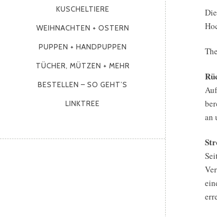
KUSCHELTIERE
Die
Hoc
WEIHNACHTEN + OSTERN
PUPPEN + HANDPUPPEN
The
TÜCHER, MÜTZEN + MEHR
Rü
BESTELLEN – SO GEHT’S
Auf
ber
LINKTREE
an 
Str
Sei
Ver
ein
err