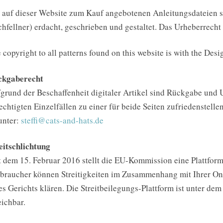
 auf dieser Website zum Kauf angebotenen Anleitungsdateien sind
hfellner) erdacht, geschrieben und gestaltet. Das Urheberrecht l
 copyright to all patterns found on this website is with the Desig
ckgaberecht
grund der Beschaffenheit digitaler Artikel sind Rückgabe und 
echtigten Einzelfällen zu einer für beide Seiten zufriedenstel
unter:
steffi@cats-and-hats.de
eitschlichtung
t dem 15. Februar 2016 stellt die EU-Kommission eine Plattform 
braucher können Streitigkeiten im Zusammenhang mit Ihrer Onl
es Gerichts klären. Die Streitbeilegungs-Plattform ist unter de
eichbar.