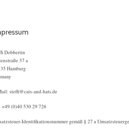
mpressum
ffi Dobbertin
tenstraße 37 a
535 Hamburg
rmany
ail: steffi@cats-and-hats.de
: +49 (0)40 530 29 726
atzsteuer-Identifikationsnummer gemäß § 27 a Umsatzsteuer