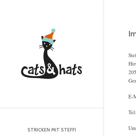
I
Ste
Hir
20
Ge
E-M
Tel
Ums
STRICKEN MIT STEFFI