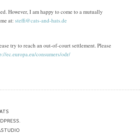
uded. However, I am happy to come to a mutually
 me at:
steffi@cats-and-hats.de
ase try to reach an out-of-court settlement. Please
p://ec.europa.eu/consumers/odr/
HATS
DPRESS.
ASTUDIO