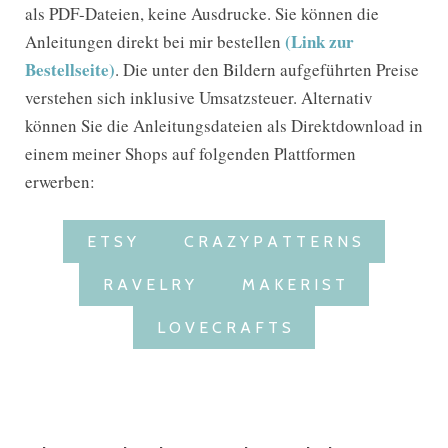
als PDF-Dateien, keine Ausdrucke. Sie können die
(Link zur
Anleitungen direkt bei mir bestellen
Bestellseite)
. Die unter den Bildern aufgeführten Preise
verstehen sich inklusive Umsatzsteuer. Alternativ
können Sie die Anleitungsdateien als Direktdownload in
einem meiner Shops auf folgenden Plattformen
erwerben:
E T S Y
C R A Z Y P A T T E R N S
R A V E L R Y
M A K E R I S T
L O V E C R A F T S